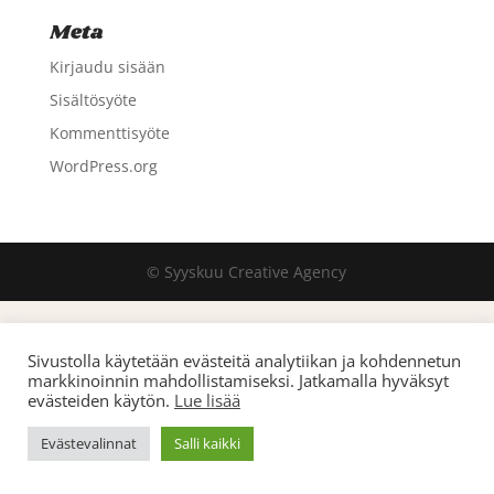
Meta
Kirjaudu sisään
Sisältösyöte
Kommenttisyöte
WordPress.org
© Syyskuu Creative Agency
Sivustolla käytetään evästeitä analytiikan ja kohdennetun
markkinoinnin mahdollistamiseksi. Jatkamalla hyväksyt
evästeiden käytön.
Lue lisää
Evästevalinnat
Salli kaikki